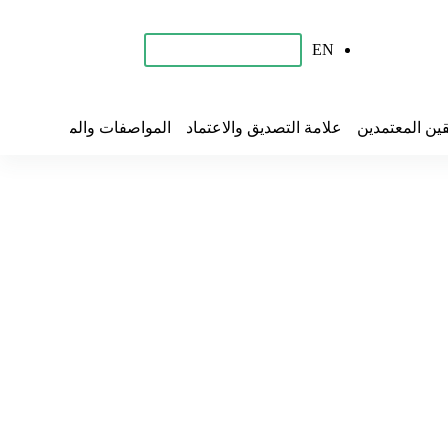
EN
احجز برنامجك التدريبي
قين المعتمدين
علامة التصديق والاعتماد
المواصفات والمقاييس
تح