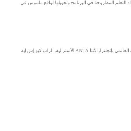
د التعلم المطروحة في البرنامج وتحويلها لواقع ملموس في
نقدم دورات تدريبية معتمدة عالميا من الهيئات التالية : (هيئة تسجيل المراجعين المعتمدين بإنجلترا و هاي فيلد إنجلترا, معهد البيئة العالمي بإنجلترا, الأنتا ANTA الأسترالية, الراب كيو إس إية