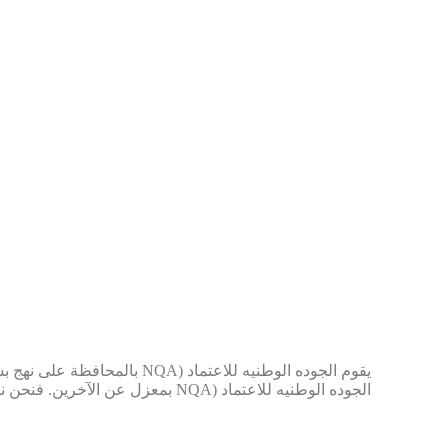
لماذا يختار العملاء الجوده الوطنيه للاعتماد (NQA) للحصول علي شهادات المطا
يقوم الجوده الوطنيه للاعت
الجوده الوطنيه للاعتماد (NQA بمعزل عن الآخرين. فنحن نضيف قيمة لشهادات عملائنا وبذلك تنمو سمعتنا بإعتبارنا الهيئة المانحة للشهادات في معظم المهن و المجالات في العالم.
مزايا الحصول علي شهادة المطابقة من الجوده ا