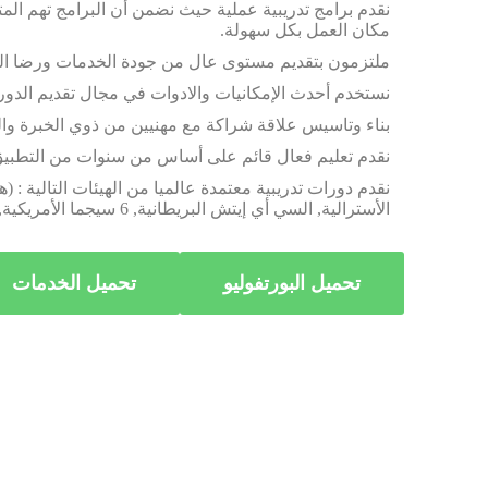
نقدم برامج تدريبية عملية حيث نضمن أن البرامج تهم ال
مكان العمل بكل سهولة.
ملتزمون بتقديم مستوى عال من جودة الخدمات ورضا الع
نستخدم أحدث الإمكانيات والادوات في مجال تقديم الدور
بناء وتاسيس علاقة شراكة مع مهنيين من ذوي الخبرة والك
نقدم تعليم فعال قائم على أساس من سنوات من التطبيق 
الأسترالية, السي أي إيتش البريطانية, 6 سيجما الأمريكية, الأوشا الأمريكية, برامج الناسب, النيبوش و الناتا NATA الأسترالية)
تحميل البورتفوليو
تحميل الخدمات