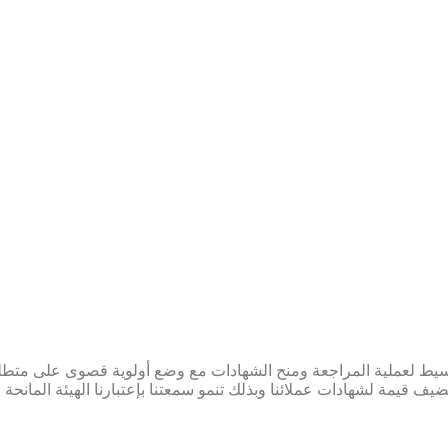
بقة العالمية؟
ماد (NQA بالمحافظة على نهج بسيط لعملية المراجعة ومنح الشهادات مع وضع أولوية قص
لوطنيه للاعتماد