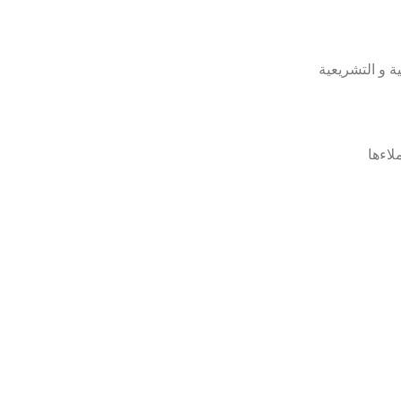
ة و التشريعية
اءها