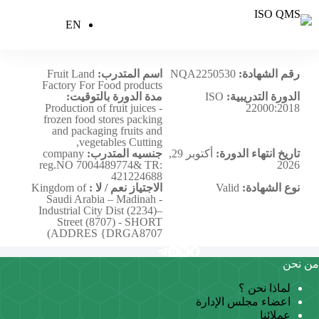
EN
Fruit Land Factory For Food products
رقم الشهادة:
NQA2250530
اسم المتدرب:
Fruit Land
Factory For Food products
الدورة التدريبية:
ISO
مدة الدورة بالتوقيت:
Production of fruit juices -
22000:2018
frozen food stores packing
and packaging fruits and
vegetables Cutting,
تاريخ انتهاء الدورة:
أكتوبر 29,
جنسيه المتدرب:
company
reg.NO 7004489774& TR:
2026
421224688
نوع الشهادة:
Valid
الاجتياز نعم / لا :
Kingdom of
Saudi Arabia – Madinah -
Industrial City Dist (2234)–
Street (8707) - SHORT
ADDRES {DRGA8707)
من نحن
لماذا نحن ؟
اعضاء مجلس الإدارة
عملائنا