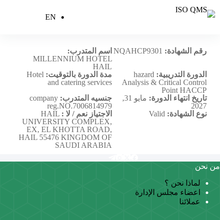
EN
MILLENNIUM HOTEL HAIL
رقم الشهادة:
NQAHCP9301
اسم المتدرب:
MILLENNIUM HOTEL
HAIL
الدورة التدريبية:
hazard
مدة الدورة بالتوقيت:
Hotel
and catering services
Analysis & Critical Control
Point HACCP
تاريخ انتهاء الدورة:
مايو 31,
جنسيه المتدرب:
company
reg.NO.7006814979
2027
نوع الشهادة:
Valid
الاجتياز نعم / لا :
HAIL
UNIVERSITY COMPLEX,
EX, EL KHOTTA ROAD,
HAIL 55476 KINGDOM OF
SAUDI ARABIA
من نحن
لماذا نحن ؟
اعضاء مجلس الإدارة
عملائنا