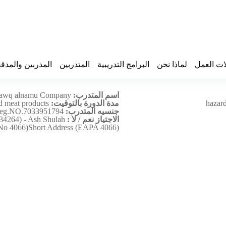
ات العمل
لماذا نحن
البرامج التدريبية
المتدربين
المدربين والمدق
اسم المتدرب:
tawq alnamu Company
hazar
مدة الدورة بالتوقيت:
nd meat products
جنسيه المتدرب:
reg.NO.7033951794
الاجتياز نعم / لا :
4264) - Ash Shulah
g No 4066)Short Address (EAPA 4066)