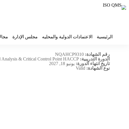
الرئيسية
الاعتمادات الدولية والمحليه
مجلس الإدارة
مجال
tawq alnamu Company
رقم الشهادة:
NQAHCP9310
الدورة التدريبية:
d Analysis & Critical Control Point HACCP
تاريخ انتهاء الدورة:
يونيو 18, 2027
نوع الشهادة:
Valid