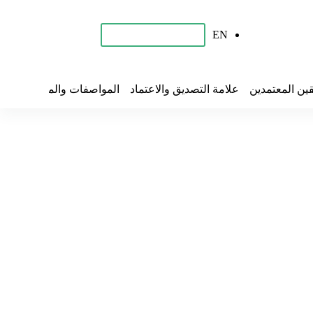
EN
احجز برنامجك التدريبي
قين المعتمدين
علامة التصديق والاعتماد
المواصفات والمقاييس
تح